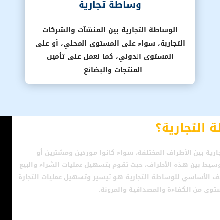
وساطة تجارية
الوساطة التجارية بين المنشآت والشركات
التجارية، سواء على المستوى المحلي، أو على
المستوى الدولي، كما نعمل على تأمين
المنتجات والبضائع ..
رية بين الأطراف المختلفة، سواء كانوا موردين ومشترين أو
وسيط بين هذه الأطراف، حيث تقوم بتسهيل عمليات الشراء والبيع
هدف الأساسي للوساطة التجارية هو تيسير وتسهيل عمليات التجارة
توى من الكفاءة والمصداقية والمرونة.