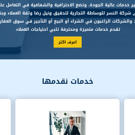
فير خدمات عالية الجودة، وتضع الاحترافية والشفافية في التعامل 
شركة النسر للوساطة التجارية لتحقيق ونيل رضا وثقة العملاء وبنا
 والشركات الراغبون في الشراء أو البيع أو التأجير في سوق العقار
تقدم خدمات متميزة ومحترفة تلبي احتياجات العملاء.
اعرف اكتر
خدمات نقدمها