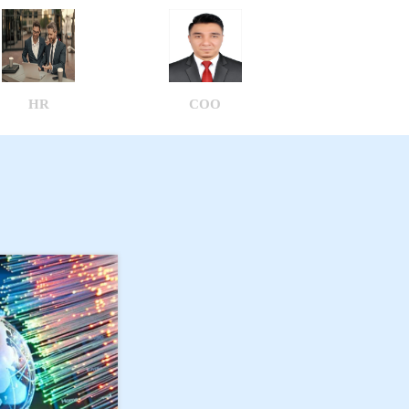
HR
COO